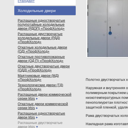
стандарт
Холодильные двери
Распашные одностворчатые
полупотайные холодильные
двери (РДОП) «ПрофХолод»
Распашные двустворчатые
холодильные двери (РДД)
«ПрофХолод»
Откатные холодильные двери
(ОД) «ПрофХолод»
Откатные противопожарные
двери (ОД П) «ПрофХолод»
Откатные двустворчатые двери
(ОДД) «ПрофХолод»
Маятниковые двери (МД)
«ПрофХолод»
Полотно двустворчатых 
Технологические двери (ТД)
Наружная и внутренняя о
«ПрофХолод»
полимерным покрытием цв
Распашные двери коммерческой
низкотемпературных поме
серии Irbis
пенополиуретан плотнос
Откатные двери коммерческой
защитной пленкой, удаля
серии Irbis
Распашные одностворчатые
Рама двустворчатых холо
двери Irbis
Распашные двустворчатые
Накладная рама изготав
двери Irbis