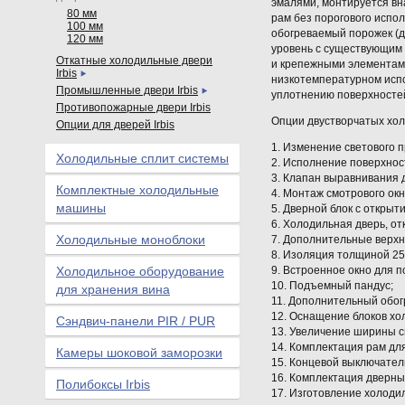
эмалями, монтируется вн
80 мм
рам без порогового испо
100 мм
обогреваемый порожек (д
120 мм
уровень с существующим 
Откатные холодильные двери
и крепежными элементам
Irbis
низкотемпературном исп
Промышленные двери Irbis
уплотнению поверхносте
Противопожарные двери Irbis
Опции двустворчатых хо
Опции для дверей Irbis
1. Изменение светового 
Холодильные сплит системы
2. Исполнение поверхнос
3. Клапан выравнивания 
Комплектные холодильные
4. Монтаж смотрового окн
машины
5. Дверной блок с открыт
6. Холодильная дверь, о
Холодильные моноблоки
7. Дополнительные верх
8. Изоляция толщиной 2
Холодильное оборудование
9. Встроенное окно для п
10. Подъемный пандус;
для хранения вина
11. Дополнительный обог
12. Оснащение блоков хо
Сэндвич-панели PIR / PUR
13. Увеличение ширины с
14. Комплектация рам дл
Камеры шоковой заморозки
15. Концевой выключател
16. Комплектация дверн
Полибоксы Irbis
17. Изготовление холоди