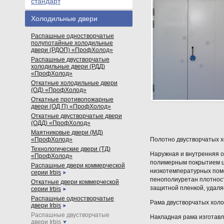
стандарт
Холодильные двери
Распашные одностворчатые
полупотайные холодильные
двери (РДОП) «ПрофХолод»
Распашные двустворчатые
холодильные двери (РДД)
«ПрофХолод»
Откатные холодильные двери
(ОД) «ПрофХолод»
Откатные противопожарные
двери (ОД П) «ПрофХолод»
Откатные двустворчатые двери
(ОДД) «ПрофХолод»
Маятниковые двери (МД)
«ПрофХолод»
Полотно двустворчатых 
Технологические двери (ТД)
Наружная и внутренняя о
«ПрофХолод»
полимерным покрытием цв
Распашные двери коммерческой
низкотемпературных поме
серии Irbis
пенополиуретан плотнос
Откатные двери коммерческой
защитной пленкой, удаля
серии Irbis
Распашные одностворчатые
Рама двустворчатых холо
двери Irbis
Распашные двустворчатые
Накладная рама изготав
двери Irbis