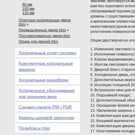
эмалями, монтируется вн
80 мм
рам без порогового испо
100 мм
обогреваемый порожек (д
120 мм
уровень с существующим 
Откатные холодильные двери
и крепежными элементам
Irbis
низкотемпературном исп
Промышленные двери Irbis
уплотнению поверхносте
Противопожарные двери Irbis
Опции двустворчатых хо
Опции для дверей Irbis
1. Изменение светового 
Холодильные сплит системы
2. Исполнение поверхнос
3. Клапан выравнивания 
Комплектные холодильные
4. Монтаж смотрового окн
машины
5. Дверной блок с открыт
6. Холодильная дверь, о
Холодильные моноблоки
7. Дополнительные верх
8. Изоляция толщиной 2
Холодильное оборудование
9. Встроенное окно для п
10. Подъемный пандус;
для хранения вина
11. Дополнительный обог
12. Оснащение блоков хо
Сэндвич-панели PIR / PUR
13. Увеличение ширины с
14. Комплектация рам дл
Камеры шоковой заморозки
15. Концевой выключател
16. Комплектация дверн
Полибоксы Irbis
17. Изготовление холоди