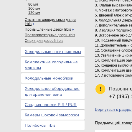
2. Исполнение повер
80 мм
3. Клапан выравнива
100 мм
4. Монтаж смотрового
120 мм
5. Дверной блок с от
Откатные холодильные двери
6. Холодильная дверь
Irbis
7. Дополнительные в
Промышленные двери Irbis
8. Изоляция толщино
Противопожарные двери Irbis
9. Встроенное окно д
10. Подъемный панду
Опции для дверей Irbis
11. Дополнительный 
12. Оснащение блоко
Холодильные сплит системы
13. Увеличение шири
14. Комплектация ра
Комплектные холодильные
15. Концевой выключа
машины
16. Комплектация дв
17. Изготовление хол
Холодильные моноблоки
Холодильное оборудование
Позвоните
для хранения вина
+7 (495) 
Сэндвич-панели PIR / PUR
Вернуться к раздел
Камеры шоковой заморозки
Предыдущий това
Полибоксы Irbis