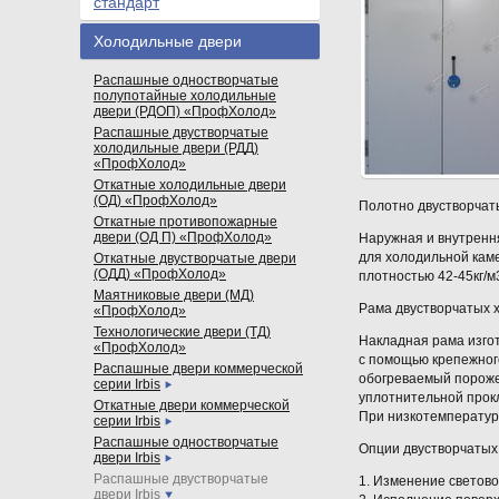
стандарт
Холодильные двери
Распашные одностворчатые
полупотайные холодильные
двери (РДОП) «ПрофХолод»
Распашные двустворчатые
холодильные двери (РДД)
«ПрофХолод»
Откатные холодильные двери
(ОД) «ПрофХолод»
Полотно двустворчат
Откатные противопожарные
двери (ОД П) «ПрофХолод»
Наружная и внутренн
для холодильной кам
Откатные двустворчатые двери
(ОДД) «ПрофХолод»
плотностью 42-45кг/
Маятниковые двери (МД)
Рама двустворчатых 
«ПрофХолод»
Технологические двери (ТД)
Накладная рама изго
«ПрофХолод»
с помощью крепежног
Распашные двери коммерческой
обогреваемый пороже
серии Irbis
уплотнительной прок
Откатные двери коммерческой
При низкотемператур
серии Irbis
Распашные одностворчатые
Опции двустворчатых
двери Irbis
Распашные двустворчатые
1. Изменение светов
двери Irbis