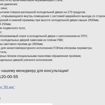
хности из хром-никелевой нержавеющей стали;
ния давления;
 окна;
крытием створок распашной холодильной двери на 270 градусов;
, открывающаяся внутрь помещения с системой аварийного выхода со сторон
ерхний и нижний прижимы при высоте холодильной двери свыше 2600мм;
й 250мм;
ля подвесного пути;
с;
обогреваемый порог в холодильной двери с наполнением из ППУ;
в холодильных дверей завесами из плёнки ПВХ;
ны светового проёма до 2800мм;
м для низкотемпературного исполнения ПЭНом обогрева периметра;
тель;
ерных блоков специальными панелями обрамления проёмов;
одильных дверей уличного исполнения.
 нашему менеджеру для консультации!
120-00-55
у "80 мм"
р