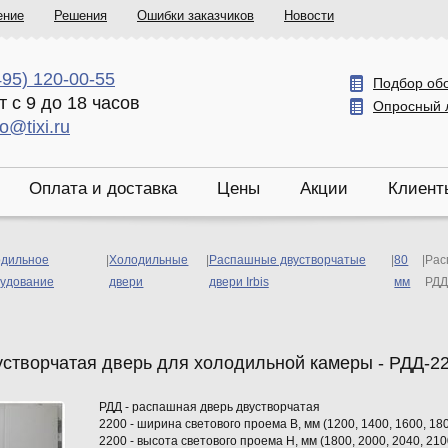
ение
Решения
Ошибки заказчиков
Новости
495) 120-00-55
Подбор об
т с 9 до 18 часов
Опросный 
fo@tixi.ru
Оплата и доставка
Цены
Акции
Клиент
дильное
|
Холодильные
|
Распашные двустворчатые
|
80
|
Рас
удование
двери
двери Irbis
мм
РДД
створчатая дверь для холодильной камеры - РДД-22
РДД - распашная дверь двустворчатая
2200 - ширина светового проема В, мм (1200, 1400, 1600, 180
2200 - высота светового проема Н, мм (1800, 2000, 2040, 210