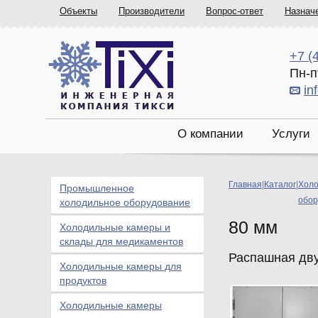
Объекты
Производители
Вопрос-ответ
Назнач
+7 (
Пн-п
in
О компании
Услуги
Главная
|
Каталог
|
Холо
Промышленное
обор
холодильное оборудование
80 мм
Холодильные камеры и
склады для медикаментов
Распашная дву
Холодильные камеры для
продуктов
Холодильные камеры