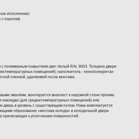
ное исполнение)
 с порогом)
м с полимерным покрытием цвет белый RAL 9003. Толщина двери
изкотемпературных помещений); наполнитель - пенополиуретан
итной пленкой, удаляемой после монтажа.
выми эмалями, монтируется внахлест к наружной стене проема
ая накладка (для среднетемпературных помещений) или
 дверь в уровень с существующим полом. Рама комплектуется
ющими образование «мостика холода» в холодильной двери.
) прилегающих к уплотнению поверхностей.