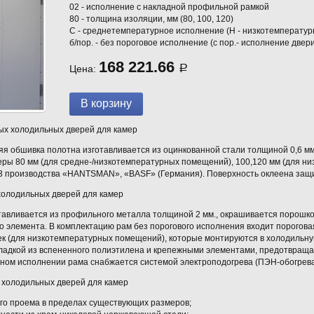
02 - исполнение с накладной профильной рамкой
80 - толщина изоляции, мм (80, 100, 120)
С - среднетемпературное исполнение (Н - низкотемператур
б/пор. - без пороговое исполнение (с пор.- исполнение двери
168 221.66
Цена:
Р
ых холодильных дверей для камер
яя обшивка полотна изготавливается из оцинкованной стали толщиной 0,6 м
еры 80 мм (для средне-/низкотемпературных помещений), 100,120 мм (для н
м3 производства «HANTSMAN», «BASF» (Германия). Поверхность оклеена защ
холодильных дверей для камер
тавливается из профильного металла толщиной 2 мм., окрашивается порошко
о элемента. В комплектацию рам без порогового исполнения входит порогов
к (для низкотемпературных помещений), которые монтируются в холодильную
ладкой из вспененного полиэтилена и крепежными элементами, предотвраща
ном исполнении рама снабжается системой электроподогрева (ПЭН-обогрева
 холодильных дверей для камер
ого проема в пределах существующих размеров;