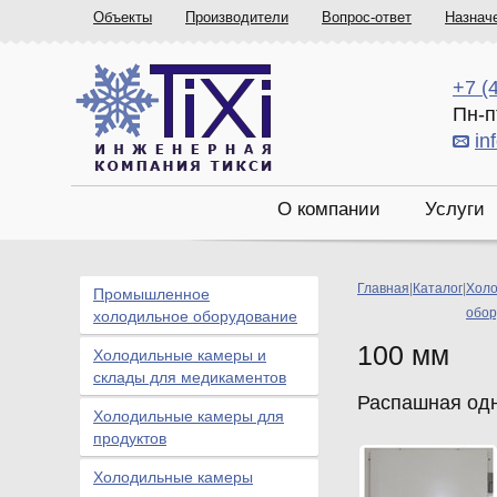
Объекты
Производители
Вопрос-ответ
Назнач
+7 (
Пн-п
in
О компании
Услуги
Главная
|
Каталог
|
Холо
Промышленное
обор
холодильное оборудование
100 мм
Холодильные камеры и
склады для медикаментов
Распашная одн
Холодильные камеры для
продуктов
Холодильные камеры