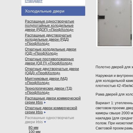
стандарт
Холодильные двери
Распашные одностворчатые
полупотайные холодильные
двери (РДОП) «ПрофХолод»
Распашные двустворчатые
холодильные двери (РДД)
«ПрофХолод»
Откатные холодильные двери
(ОД) «ПрофХолод»
Откатные противопожарные
двери (ОД П) «ПрофХолод»
Полотно дверей для 
Откатные двустворчатые двери
(ОДД) «ПрофХолод»
Наружная и внутренн
Маятниковые двери (МД)
для холодильной кам
«ПрофХолод»
плотностью 42-45кг/
Технологические двери (ТД)
«ПрофХолод»
Рама дверей для хол
Распашные двери коммерческой
серии Irbis
Вариант 1: утепленны
Откатные двери коммерческой
световом проеме двер
серии Irbis
камеры свыше 2000 мм
Распашные одностворчатые
накладка (для средн
двери Irbis
полом. При низкотем
80 мм
Световой проем рам
100 мм