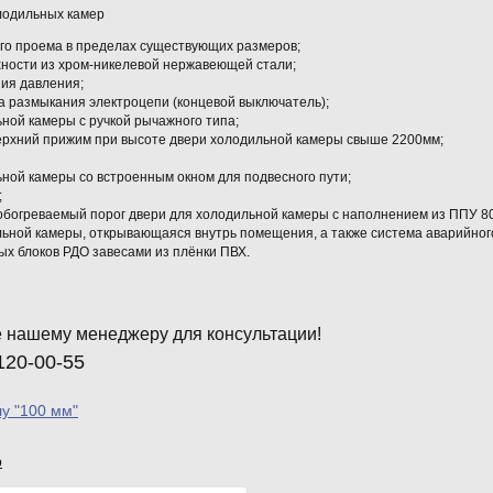
лодильных камер
ого проема в пределах существующих размеров;
хности из хром-никелевой нержавеющей стали;
ния давления;
а размыкания электроцепи (концевой выключатель);
ьной камеры с ручкой рычажного типа;
ерхний прижим при высоте двери холодильной камеры свыше 2200мм;
ьной камеры со встроенным окном для подвесного пути;
;
обогреваемый порог двери для холодильной камеры с наполнением из ППУ 80
льной камеры, открывающаяся внутрь помещения, а также система аварийног
ых блоков РДО завесами из плёнки ПВХ.
 нашему менеджеру для консультации!
120-00-55
лу "100 мм"
р