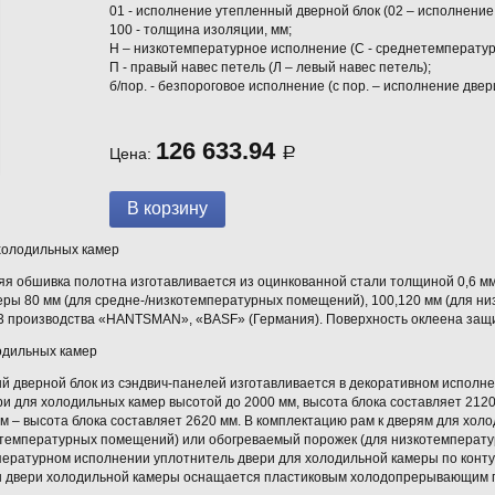
01 - исполнение утепленный дверной блок (02 – исполнение
100 - толщина изоляции, мм;
Н – низкотемпературное исполнение (С - среднетемператур
П - правый навес петель (Л – левый навес петель);
б/пор. - безпороговое исполнение (с пор. – исполнение двер
126 633.94
Цена:
Р
холодильных камер
яя обшивка полотна изготавливается из оцинкованной стали толщиной 0,6 м
еры 80 мм (для средне-/низкотемпературных помещений), 100,120 мм (для н
м3 производства «HANTSMAN», «BASF» (Германия). Поверхность оклеена защ
одильных камер
й дверной блок из сэндвич-панелей изготавливается в декоративном исполне
и для холодильных камер высотой до 2000 мм, высота блока составляет 212
 – высота блока составляет 2620 мм. В комплектацию рам к дверям для холо
етемпературных помещений) или обогреваемый порожек (для низкотемперат
пературном исполнении уплотнитель двери для холодильной камеры по конту
ы двери холодильной камеры оснащается пластиковым холодопрерывающим 