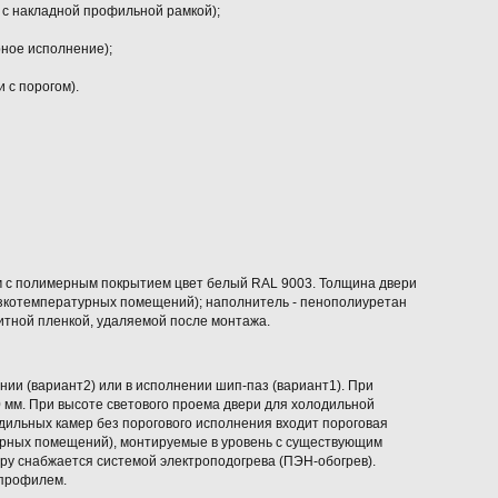
 с накладной профильной рамкой);
ное исполнение);
и с порогом).
м с полимерным покрытием цвет белый RAL 9003. Толщина двери
изкотемпературных помещений); наполнитель - пенополиуретан
итной пленкой, удаляемой после монтажа.
нии (вариант2) или в исполнении шип-паз (вариант1). При
0 мм. При высоте светового проема двери для холодильной
дильных камер без порогового исполнения входит пороговая
урных помещений), монтируемые в уровень с существующим
ру снабжается системой электроподогрева (ПЭН-обогрев).
профилем.