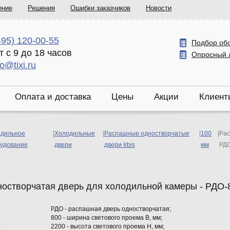
ение
Решения
Ошибки заказчиков
Новости
495) 120-00-55
Подбор об
т с 9 до 18 часов
Опросный 
fo@tixi.ru
Оплата и доставка
Цены
Акции
Клиент
дильное
|
Холодильные
|
Распашные одностворчатые
|
100
|
Рас
удование
двери
двери Irbis
мм
РДО
остворчатая дверь для холодильной камеры - РДО-8
РДО - распашная дверь одностворчатая;
800 - ширина светового проема В, мм;
2200 - высота светового проема Н, мм;