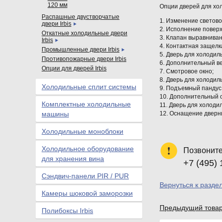
120 мм
Опции дверей для хо
Распашные двустворчатые
1. Изменение светов
двери Irbis
2. Исполнение повер
Откатные холодильные двери
3. Клапан выравнива
Irbis
4. Контактная защелк
Промышленные двери Irbis
5. Дверь для холодил
Противопожарные двери Irbis
6. Дополнительный в
Опции для дверей Irbis
7. Смотровое окно;
8. Дверь для холодил
Холодильные сплит системы
9. Подъемный пандус
10. Дополнительный 
Комплектные холодильные
11. Дверь для холоди
машины
12. Оснащение дверн
Холодильные моноблоки
Холодильное оборудование
Позвоните
для хранения вина
+7 (495) 
Сэндвич-панели PIR / PUR
Вернуться к разде
Камеры шоковой заморозки
Предыдущий това
Полибоксы Irbis