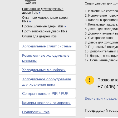
120 мм
Опции дверей для хо
Распашные двустворчатые
1. Изменение светов
двери Irbis
2. Исполнение повер
Откатные холодильные двери
3. Клапан выравнива
Irbis
4. Контактная защелк
Промышленные двери Irbis
5. Дверь для холодил
Противопожарные двери Irbis
6. Дополнительный в
Опции для дверей Irbis
7. Смотровое окно;
8. Дверь для холодил
Холодильные сплит системы
9. Подъемный пандус
10. Дополнительный 
Комплектные холодильные
11. Дверь для холоди
машины
12. Оснащение дверн
Холодильные моноблоки
Холодильное оборудование
Позвоните
для хранения вина
+7 (495) 
Сэндвич-панели PIR / PUR
Вернуться к разде
Камеры шоковой заморозки
Предыдущий това
Полибоксы Irbis