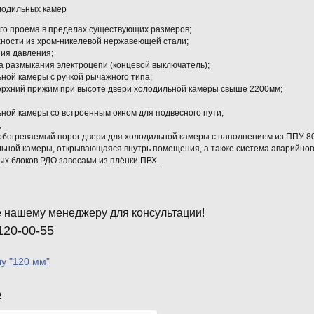
лодильных камер
ого проема в пределах существующих размеров;
хности из хром-никелевой нержавеющей стали;
ния давления;
а размыкания электроцепи (концевой выключатель);
ьной камеры с ручкой рычажного типа;
ерхний прижим при высоте двери холодильной камеры свыше 2200мм;
ьной камеры со встроенным окном для подвесного пути;
;
обогреваемый порог двери для холодильной камеры с наполнением из ППУ 80
льной камеры, открывающаяся внутрь помещения, а также система аварийног
ых блоков РДО завесами из плёнки ПВХ.
 нашему менеджеру для консультации!
120-00-55
лу "120 мм"
р