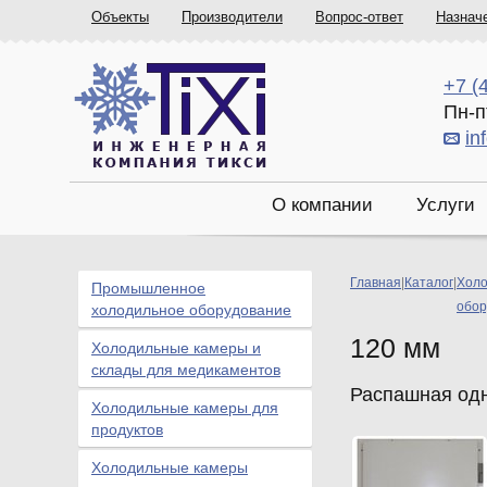
Объекты
Производители
Вопрос-ответ
Назнач
+7 (
Пн-п
in
О компании
Услуги
Главная
|
Каталог
|
Холо
Промышленное
обор
холодильное оборудование
120 мм
Холодильные камеры и
склады для медикаментов
Распашная одн
Холодильные камеры для
продуктов
Холодильные камеры