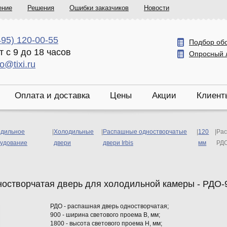
ение
Решения
Ошибки заказчиков
Новости
495) 120-00-55
Подбор об
т с 9 до 18 часов
Опросный 
fo@tixi.ru
Оплата и доставка
Цены
Акции
Клиент
дильное
|
Холодильные
|
Распашные одностворчатые
|
120
|
Рас
удование
двери
двери Irbis
мм
РДО
остворчатая дверь для холодильной камеры - РДО-9
РДО - распашная дверь одностворчатая;
900 - ширина светового проема В, мм;
1800 - высота светового проема Н, мм;