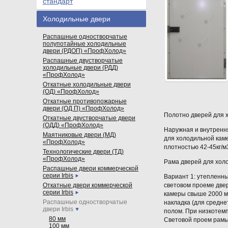
стандарт
Холодильные двери
Распашные одностворчатые
полупотайные холодильные
двери (РДОП) «ПрофХолод»
Распашные двустворчатые
холодильные двери (РДД)
«ПрофХолод»
Откатные холодильные двери
(ОД) «ПрофХолод»
Откатные противопожарные
двери (ОД П) «ПрофХолод»
Полотно дверей для 
Откатные двустворчатые двери
(ОДД) «ПрофХолод»
Наружная и внутренн
Маятниковые двери (МД)
для холодильной кам
«ПрофХолод»
плотностью 42-45кг/
Технологические двери (ТД)
«ПрофХолод»
Рама дверей для хол
Распашные двери коммерческой
серии Irbis
Вариант 1: утепленны
Откатные двери коммерческой
световом проеме двер
серии Irbis
камеры свыше 2000 мм
Распашные одностворчатые
накладка (для средн
двери Irbis
полом. При низкотем
80 мм
Световой проем рам
100 мм