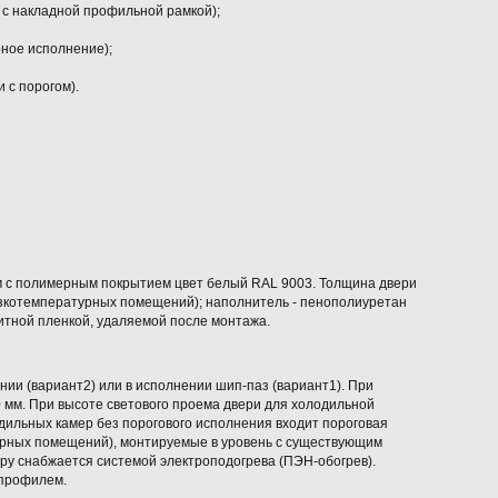
 с накладной профильной рамкой);
ное исполнение);
и с порогом).
м с полимерным покрытием цвет белый RAL 9003. Толщина двери
изкотемпературных помещений); наполнитель - пенополиуретан
итной пленкой, удаляемой после монтажа.
нии (вариант2) или в исполнении шип-паз (вариант1). При
0 мм. При высоте светового проема двери для холодильной
дильных камер без порогового исполнения входит пороговая
урных помещений), монтируемые в уровень с существующим
ру снабжается системой электроподогрева (ПЭН-обогрев).
профилем.