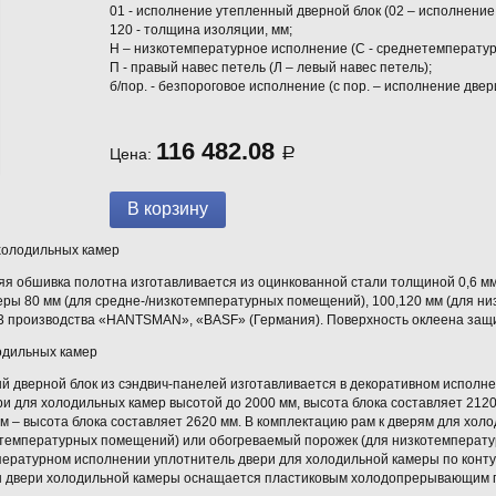
01 - исполнение утепленный дверной блок (02 – исполнение
120 - толщина изоляции, мм;
Н – низкотемпературное исполнение (С - среднетемператур
П - правый навес петель (Л – левый навес петель);
б/пор. - безпороговое исполнение (с пор. – исполнение двер
116 482.08
Цена:
Р
холодильных камер
яя обшивка полотна изготавливается из оцинкованной стали толщиной 0,6 м
еры 80 мм (для средне-/низкотемпературных помещений), 100,120 мм (для н
м3 производства «HANTSMAN», «BASF» (Германия). Поверхность оклеена защ
одильных камер
й дверной блок из сэндвич-панелей изготавливается в декоративном исполне
и для холодильных камер высотой до 2000 мм, высота блока составляет 212
 – высота блока составляет 2620 мм. В комплектацию рам к дверям для холо
етемпературных помещений) или обогреваемый порожек (для низкотемперат
пературном исполнении уплотнитель двери для холодильной камеры по конту
ы двери холодильной камеры оснащается пластиковым холодопрерывающим 