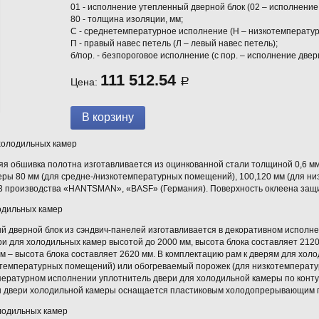
01 - исполнение утепленный дверной блок (02 – исполнение
80 - толщина изоляции, мм;
С - среднетемпературное исполнение (Н – низкотемператур
П - правый навес петель (Л – левый навес петель);
б/пор. - безпороговое исполнение (с пор. – исполнение двер
111 512.54
Цена:
Р
холодильных камер
яя обшивка полотна изготавливается из оцинкованной стали толщиной 0,6 м
еры 80 мм (для средне-/низкотемпературных помещений), 100,120 мм (для н
м3 производства «HANTSMAN», «BASF» (Германия). Поверхность оклеена защ
одильных камер
й дверной блок из сэндвич-панелей изготавливается в декоративном исполне
и для холодильных камер высотой до 2000 мм, высота блока составляет 212
 – высота блока составляет 2620 мм. В комплектацию рам к дверям для холо
етемпературных помещений) или обогреваемый порожек (для низкотемперат
пературном исполнении уплотнитель двери для холодильной камеры по конту
ы двери холодильной камеры оснащается пластиковым холодопрерывающим 
лодильных камер