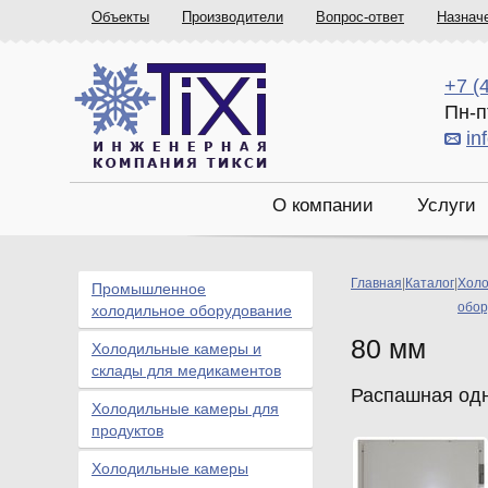
Объекты
Производители
Вопрос-ответ
Назнач
+7 (
Пн-п
in
О компании
Услуги
Главная
|
Каталог
|
Холо
Промышленное
обор
холодильное оборудование
80 мм
Холодильные камеры и
склады для медикаментов
Распашная одн
Холодильные камеры для
продуктов
Холодильные камеры