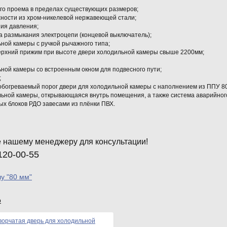
ого проема в пределах существующих размеров;
хности из хром-никелевой нержавеющей стали;
ния давления;
а размыкания электроцепи (концевой выключатель);
ьной камеры с ручкой рычажного типа;
ерхний прижим при высоте двери холодильной камеры свыше 2200мм;
ьной камеры со встроенным окном для подвесного пути;
;
обогреваемый порог двери для холодильной камеры с наполнением из ППУ 80
льной камеры, открывающаяся внутрь помещения, а также система аварийног
ых блоков РДО завесами из плёнки ПВХ.
 нашему менеджеру для консультации!
120-00-55
у "80 мм"
р
орчатая дверь для холодильной