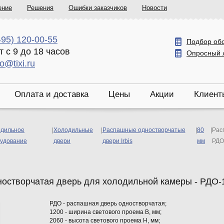
ение
Решения
Ошибки заказчиков
Новости
495) 120-00-55
Подбор об
т с 9 до 18 часов
Опросный 
fo@tixi.ru
Оплата и доставка
Цены
Акции
Клиент
дильное
|
Холодильные
|
Распашные одностворчатые
|
80
|
Рас
удование
двери
двери Irbis
мм
РДО
остворчатая дверь для холодильной камеры - РДО-1
РДО - распашная дверь одностворчатая;
1200 - ширина светового проема В, мм;
2060 - высота светового проема Н, мм;