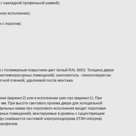
 с накладной профильной рамкой);
ное исполнение);
и с порогом).
м с полимерным покрытием цвет белый RAL 9003. Толщина двери
изкотемпературных помещений); наполнитель - пенополиуретан
итной пленкой, удаляемой после монтажа.
нии (вариант2) или в исполнении шип-паз (вариант1). При
0 мм. При высоте светового проема двери для холодильной
дильных камер без порогового исполнения входит пороговая
урных помещений), монтируемые в уровень с существующим
ру снабжается системой электроподогрева (ПЭН-обогрев).
профилем.