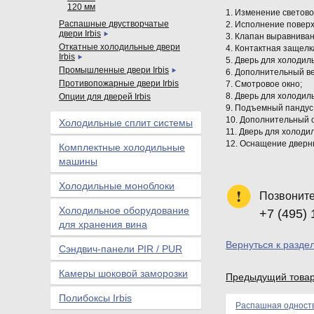
120 мм
1. Изменение светов
Распашные двустворчатые
2. Исполнение повер
двери Irbis
3. Клапан выравнива
Откатные холодильные двери
4. Контактная защелк
Irbis
5. Дверь для холодил
Промышленные двери Irbis
6. Дополнительный в
Противопожарные двери Irbis
7. Смотровое окно;
8. Дверь для холодил
Опции для дверей Irbis
9. Подъемный пандус
10. Дополнительный 
Холодильные сплит системы
11. Дверь для холоди
12. Оснащение дверн
Комплектные холодильные
машины
Холодильные моноблоки
Позвоните
Холодильное оборудование
+7 (495) 
для хранения вина
Вернуться к раздел
Сэндвич-панели PIR / PUR
Камеры шоковой заморозки
Предыдущий това
Полибоксы Irbis
Распашная одноств