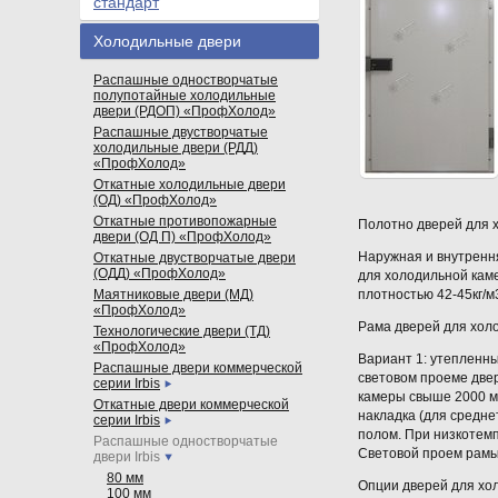
стандарт
Холодильные двери
Распашные одностворчатые
полупотайные холодильные
двери (РДОП) «ПрофХолод»
Распашные двустворчатые
холодильные двери (РДД)
«ПрофХолод»
Откатные холодильные двери
(ОД) «ПрофХолод»
Откатные противопожарные
Полотно дверей для 
двери (ОД П) «ПрофХолод»
Наружная и внутренн
Откатные двустворчатые двери
(ОДД) «ПрофХолод»
для холодильной кам
Маятниковые двери (МД)
плотностью 42-45кг/
«ПрофХолод»
Рама дверей для хол
Технологические двери (ТД)
«ПрофХолод»
Вариант 1: утепленны
Распашные двери коммерческой
световом проеме двер
серии Irbis
камеры свыше 2000 мм
Откатные двери коммерческой
накладка (для средн
серии Irbis
полом. При низкотем
Распашные одностворчатые
Световой проем рам
двери Irbis
80 мм
Опции дверей для хо
100 мм