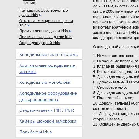
(вариант2) или в исполн
120 мм
до 2000 мм, высота блок
Распашные двустворчатые
свыше 2000 мм – высота 
двери Irbis
порогового исполнения в
Откатные холодильные двери
порожек (для низкотемпе
Irbis
низкотемпературном испо
Промышленные двери Irbis
электроподогрева (ПЭН-о
Противопожарные двери Irbis
холодопрерывающим пр
Опции для дверей Irbis
Опции дверей для холод
Холодильные сплит системы
1. Изменение светового 
2. Исполнение поверхнос
Комплектные холодильные
3. Клапан выравнивания 
машины
4. Контактная защелка р
5. Дверь для холодильной
Холодильные моноблоки
6. Дополнительный верх
7. Смотровое окно;
Холодильное оборудование
8. Дверь для холодильно
9. Подъемный пандус;
для хранения вина
10. Дополнительный обог
светового проема);
Сэндвич-панели PIR / PUR
11. Дверь для холодильн
стороны петель.
Камеры шоковой заморозки
12. Оснащение дверных б
Полибоксы Irbis