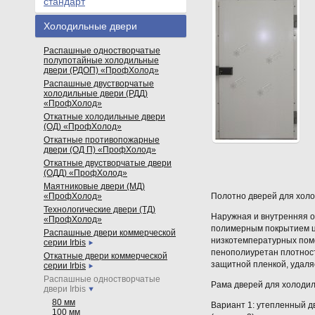
стандарт
Холодильные двери
Распашные одностворчатые
полупотайные холодильные
двери (РДОП) «ПрофХолод»
Распашные двустворчатые
холодильные двери (РДД)
«ПрофХолод»
Откатные холодильные двери
(ОД) «ПрофХолод»
Откатные противопожарные
двери (ОД П) «ПрофХолод»
Откатные двустворчатые двери
(ОДД) «ПрофХолод»
Маятниковые двери (МД)
«ПрофХолод»
Полотно дверей для хол
Технологические двери (ТД)
Наружная и внутренняя о
«ПрофХолод»
полимерным покрытием цв
Распашные двери коммерческой
низкотемпературных поме
серии Irbis
пенополиуретан плотнос
Откатные двери коммерческой
защитной пленкой, удаля
серии Irbis
Распашные одностворчатые
Рама дверей для холоди
двери Irbis
80 мм
Вариант 1: утепленный д
100 мм