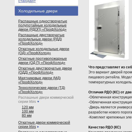
стандарт
Холодильные двери
Распашные одностворчатые
полупотайные холодильные
двери (РДОП) «ПрофХолод»
Распашные двустворчатые
холодильные двери (РДД)
«ПрофХолод»
Откатные холодильные двери
(ОД) «ПрофХолод»
Откатные противопожарные
двери (ОД П) «ПрофХолод»
Что представляет из себ
Откатные двустворчатые двери
Это вариант дверей про
(ОДД) «ПрофХолод»
пищевого ритейла. Модел
Маятниковые двери (МД)
«ПрофХолод»
температурных холодиль
Технологические двери (ТД)
«ПрофХолод»
Отличия РДО (КС) от дв
-Облегченная конструкци
Распашные двери коммерческой
серии Irbis
-Облегченная конструкци
120 мм
-Дверь является универс
100 мм
разработки нового порога
80 мм
-Комплект крепежных эле
Откатные двери коммерческой
серии Irbis
Качество РДО (КС)