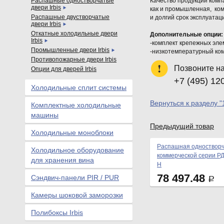
Распашные одностворчатые
Качество продукции комп
двери Irbis
как и промышленная, ком
Распашные двустворчатые
и долгий срок эксплуатац
двери Irbis
Откатные холодильные двери
Дополнительные опции:
Irbis
-комплект крепежных эле
Промышленные двери Irbis
-низкотемпературный ком
Противопожарные двери Irbis
Позвоните н
Опции для дверей Irbis
+7 (495) 12
Холодильные сплит системы
Вернуться к разделу "
Комплектные холодильные
машины
Предыдущий товар
Холодильные моноблоки
Распашная одностворч
Холодильное оборудование
коммерческой серии РД
для хранения вина
Н
78 497.48
Сэндвич-панели PIR / PUR
Р
Камеры шоковой заморозки
Полибоксы Irbis