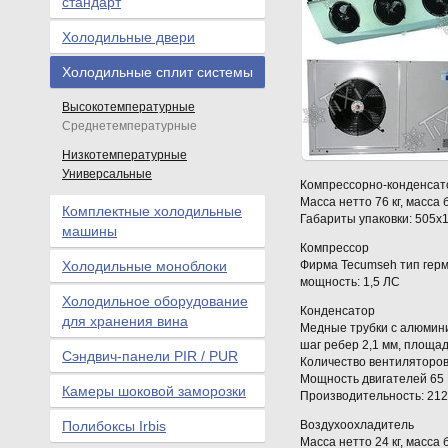
стандарт
Холодильные двери
Холодильные сплит системы
Высокотемпературные
Среднетемпературные
Низкотемпературные
Универсальные
Компрессорно-конденсат
Масса нетто 76 кг, масса б
Комплектные холодильные
Габариты упаковки: 505x1
машины
Компрессор
Холодильные моноблоки
Фирма Tecumseh тип гер
мощность: 1,5 ЛС
Холодильное оборудование
Конденсатор
для хранения вина
Медные трубки с алюмин
шаг ребер 2,1 мм, площад
Сэндвич-панели PIR / PUR
Количество вентиляторов
Мощность двигателей 65
Камеры шоковой заморозки
Производительность: 212
Полибоксы Irbis
Воздухоохладитель
Масса нетто 24 кг, масса б