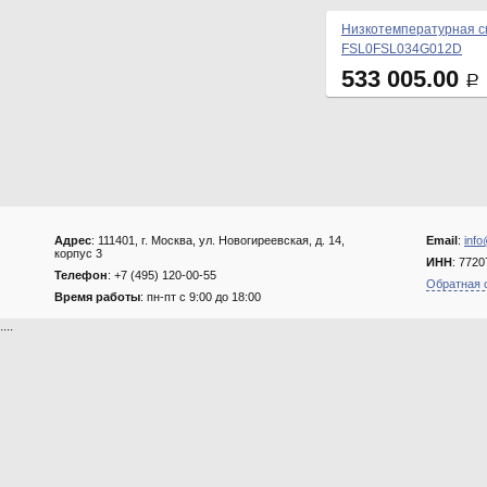
Низкотемпературная сп
FSL0FSL034G012D
533 005.00
Р
Адрес
: 111401, г. Москва, ул. Новогиреевская, д. 14,
Email
:
info
корпус 3
ИНН
: 772
Телефон
: +7 (495) 120-00-55
Обратная 
Время работы
: пн-пт с 9:00 до 18:00
....