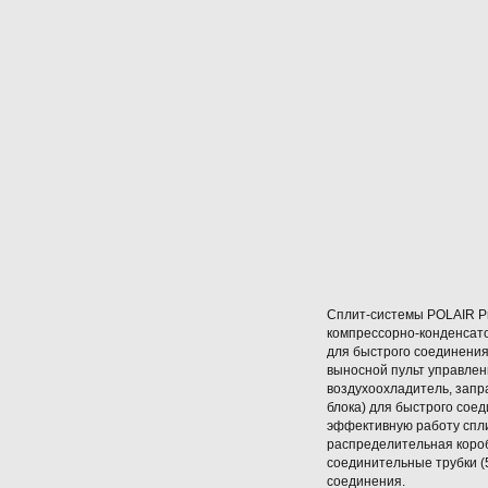
Сплит-системы POLAIR Pr
компрессорно-конденсат
для быстрого соединения
выносной пульт управлени
воздухоохладитель, запр
блока) для быстрого сое
эффективную работу спли
распределительная короб
соединительные трубки (
соединения.