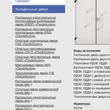
стандарт
Холодильные двери
Распашные одностворчатые
полупотайные холодильные
двери (РДОП) «ПрофХолод»
Распашные двустворчатые
холодильные двери (РДД)
«ПрофХолод»
Откатные холодильные двери
(ОД) «ПрофХолод»
Откатные противопожарные
Виды исполнения:
двери (ОД П) «ПрофХолод»
Распашная дверь одност
Откатные двустворчатые двери
Распашная дверь двухств
(ОДД) «ПрофХолод»
Пороговые РДОИ, РДДИ
Маятниковые двери (МД)
Беспороговые РДОИ, РД
«ПрофХолод»
РДОИ, РДДИ с угловой ра
Технологические двери (ТД)
РДОИ, РДДИ с двойной уг
«ПрофХолод»
РДОИ, РДДИ с рамой, ус
Распашные двери коммерческой
РДОИ, РДДИ с накладной
серии Irbis
РДОИ, РДДИ из нержавею
Откатные двери коммерческой
РДОИ, РДДИ с повышенн
серии Irbis
Технологические двери с
Распашные одностворчатые
двери Irbis
Фурнитура:
Распашные двустворчатые
Петли
двери Irbis