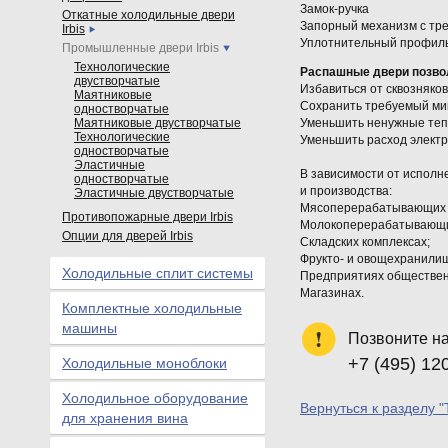
Замок-ручка
Откатные холодильные двери
Запорный механизм с тре
Irbis
Уплотнительный профил
Промышленные двери Irbis
Технологические
Распашные двери позво
двустворчатые
Избавиться от сквозняков
Маятниковые
Сохранить требуемый ми
одностворчатые
Маятниковые двустворчатые
Уменьшить ненужные теп
Технологические
Уменьшить расход электр
одностворчатые
Эластичные
В зависимости от исполн
одностворчатые
и производства:
Эластичные двустворчатые
Мясоперерабатывающих 
Противопожарные двери Irbis
Молокоперерабатывающи
Опции для дверей Irbis
Складских комплексах;
Фрукто- и овощехранили
Холодильные сплит системы
Предприятиях обществен
Магазинах.
Комплектные холодильные
машины
Позвоните н
+7 (495) 12
Холодильные моноблоки
Холодильное оборудование
Вернуться к разделу 
для хранения вина