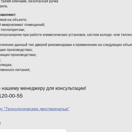
 тремя ключами, безопасная ручка
филь
зволяют:
яков на объекте;
й микроклимат помещений;
теплопритоки;
ктроэнергии при работе климатических установок, систем холодо- или тепло
полнения данный тип дверей рекомендован к применению на следующих объек
их производствах;
ющих производствах;
;
илищах;
венного питания;
 нашему менеджеру для консультации!
120-00-55
лу "Технологические двустворчатые"
р