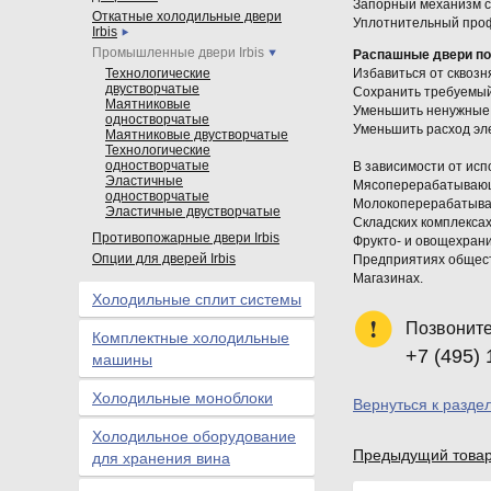
Запорный механизм с
Откатные холодильные двери
Уплотнительный про
Irbis
Промышленные двери Irbis
Распашные двери по
Технологические
Избавиться от сквозн
двустворчатые
Сохранить требуемы
Маятниковые
Уменьшить ненужные 
одностворчатые
Уменьшить расход эле
Маятниковые двустворчатые
Технологические
одностворчатые
В зависимости от ис
Эластичные
Мясоперерабатывающ
одностворчатые
Молокоперерабатыва
Эластичные двустворчатые
Складских комплексах
Противопожарные двери Irbis
Фрукто- и овощехран
Опции для дверей Irbis
Предприятиях общест
Магазинах.
Холодильные сплит системы
Позвоните
Комплектные холодильные
+7 (495) 
машины
Холодильные моноблоки
Вернуться к разде
Холодильное оборудование
Предыдущий това
для хранения вина