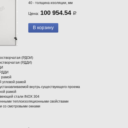
40 - толщина изоляции, мм
100 954.54
Цена:
Р
остворчатая (РДОИ)
хстворчатая (РДДИ)
ДИ
 РДДИ
й рамой
й угловой рамой
 устанавливаемой внутрь существующего проема
ной рамой
веющей стали INOX 304
енными теплоизоляционными свойствами
ри со смотровыми окнами