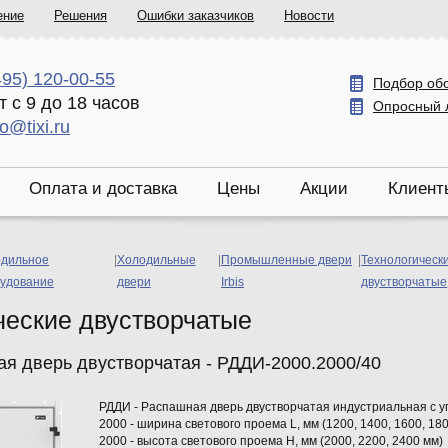
ение
Решения
Ошибки заказчиков
Новости
495) 120-00-55
Подбор об
т с 9 до 18 часов
Опросный 
fo@tixi.ru
Оплата и доставка
Цены
Акции
Клиент
дильное
|
Холодильные
|
Промышленные двери
|
Технологическ
удование
двери
Irbis
двустворчатые
ческие двустворчатые
ая дверь двустворчатая - РДДИ-2000.2000/40
РДДИ - Распашная дверь двустворчатая индустриальная с у
2000 - ширина светового проема L, мм (1200, 1400, 1600, 180
2000 - высота светового проема Н, мм (2000, 2200, 2400 мм)