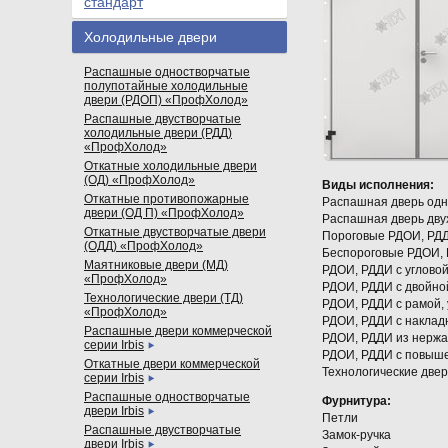
стандарт
Холодильные двери
Распашные одностворчатые
полупотайные холодильные
двери (РДОП) «ПрофХолод»
Распашные двустворчатые
холодильные двери (РДД)
«ПрофХолод»
Откатные холодильные двери
(ОД) «ПрофХолод»
Виды исполнения:
Откатные противопожарные
Распашная дверь одн
двери (ОД П) «ПрофХолод»
Распашная дверь дву
Откатные двустворчатые двери
Пороговые РДОИ, РД
(ОДД) «ПрофХолод»
Беспороговые РДОИ,
Маятниковые двери (МД)
РДОИ, РДДИ с углово
«ПрофХолод»
РДОИ, РДДИ с двойно
Технологические двери (ТД)
РДОИ, РДДИ с рамой,
«ПрофХолод»
РДОИ, РДДИ с наклад
Распашные двери коммерческой
РДОИ, РДДИ из нержа
серии Irbis
РДОИ, РДДИ с повыш
Откатные двери коммерческой
Технологические две
серии Irbis
Распашные одностворчатые
Фурнитура:
двери Irbis
Петли
Распашные двустворчатые
Замок-ручка
двери Irbis