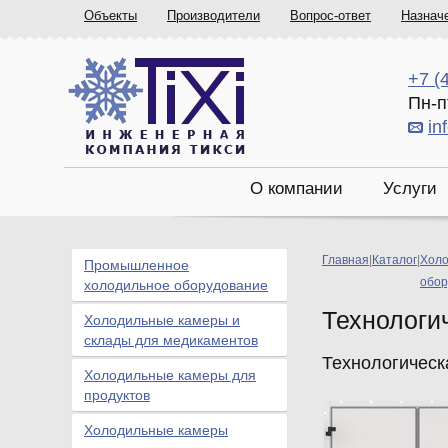
Объекты
Производители
Вопрос-ответ
Назнач
+7 (
Пн-п
in
О компании
Услуги
Главная
|
Каталог
|
Холо
Промышленное
обор
холодильное оборудование
Технологи
Холодильные камеры и
склады для медикаментов
Технологическ
Холодильные камеры для
продуктов
Холодильные камеры