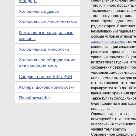
специальное холодильно
стандарт
того или иного продукта,
Технические параметры у
Холодильные двери
температурного режима.
используемое для заморо
Холодильные сплит системы
ряд факторов. В частнос
немаловажным параметро
Комплектные холодильные
особые условия относите
машины
холодильную камеру
можн
специализации хладокомб
Холодильные моноблоки
различают промышленные
хранения продукта. В цел
Холодильное оборудование
низкотемпературные, а т
для хранения вина
сохранения свежести про
«шоковой заморозки» дос
Сэндвич-панели PIR / PUR
они применимы как для п
которых зависит от темп
Камеры шоковой заморозки
варьируется от 3 до 100 
временного хранения про
Полибоксы Irbis
Также купить холодильно
будет храниться или охл
оправданы.
Одним из вариантов, рас
помещений в качестве хо
обеспечения сохранения 
уровня температуры.
Современное холодильно