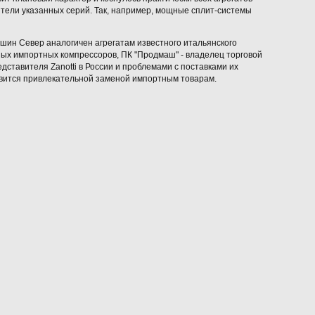
тели указанных серий. Так, например, мощные сплит-системы
шин Север аналогичен агрегатам известного итальянского
чных импортных компрессоров, ПК "Продмаш" - владелец торговой
едставителя Zanotti в России и проблемами с поставками их
новится привлекательной заменой импортным товарам.