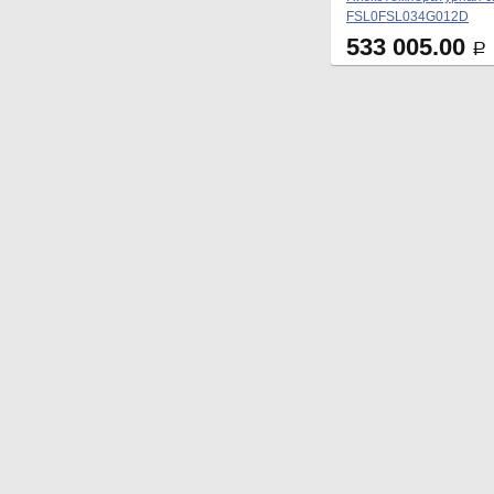
FSL0FSL034G012D
533 005.00
Р