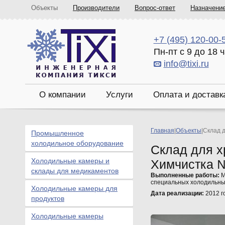
Объекты
Производители
Вопрос-ответ
Назначени
+7 (495) 120-00-
Пн-пт с 9 до 18 
info@tixi.ru
О компании
Услуги
Оплата и доставк
Главная
|
Объекты
|
Склад д
Промышленное
холодильное оборудование
Склад для х
Холодильные камеры и
Химчистка 
склады для медикаментов
Выполненные работы:
М
специальных холодильны
Холодильные камеры для
Дата реализации:
2012 г
продуктов
Холодильные камеры