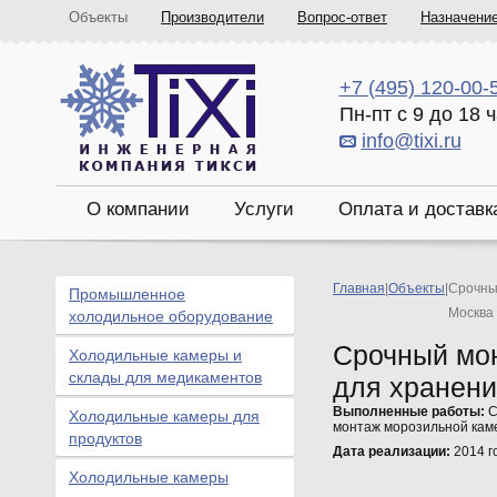
Объекты
Производители
Вопрос-ответ
Назначени
+7 (495) 120-00-
Пн-пт с 9 до 18 
info@tixi.ru
О компании
Услуги
Оплата и доставк
Главная
|
Объекты
|
Срочны
Промышленное
Москва
холодильное оборудование
Срочный мо
Холодильные камеры и
склады для медикаментов
для хранени
Выполненные работы:
С
Холодильные камеры для
монтаж морозильной кам
продуктов
Дата реализации:
2014 г
Холодильные камеры