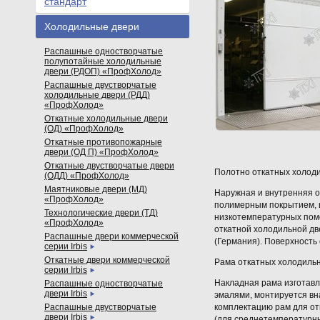
стандарт
Холодильные двери
Распашные одностворчатые
полупотайные холодильные
двери (РДОП) «ПрофХолод»
Распашные двустворчатые
холодильные двери (РДД)
«ПрофХолод»
Откатные холодильные двери
(ОД) «ПрофХолод»
Откатные противопожарные
двери (ОД П) «ПрофХолод»
Откатные двустворчатые двери
Полотно откатных холод
(ОДД) «ПрофХолод»
Маятниковые двери (МД)
Наружная и внутренняя о
«ПрофХолод»
полимерным покрытием, ц
Технологические двери (ТД)
низкотемпературных пом
«ПрофХолод»
откатной холодильной дв
Распашные двери коммерческой
(Германия). Поверхность
серии Irbis
Откатные двери коммерческой
Рама откатных холодильн
серии Irbis
Накладная рама изготав
Распашные одностворчатые
двери Irbis
эмалями, монтируется вн
Распашные двустворчатые
комплектацию рам для от
двери Irbis
(для среднетемпературн