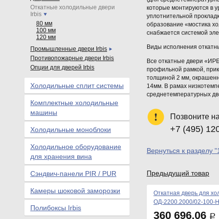
Откатные холодильные двери
которые монтируются в у
Irbis
уплотнительной проклад
80 мм
образование «мостика хо
100 мм
снабжается системой эле
120 мм
Виды исполнения откатн
Промышленные двери Irbis
Противопожарные двери Irbis
Все откатные двери «ИРБ
Опции для дверей Irbis
профильной рамкой, прик
толщиной 2 мм, окрашен
Холодильные сплит системы
14мм. В рамах низкотемп
среднетемпературных две
Комплектные холодильные
машины
Позвоните н
+7 (495) 12
Холодильные моноблоки
Холодильное оборудование
Вернуться к разделу "
для хранения вина
Предыдущий товар
Сэндвич-панели PIR / PUR
Камеры шоковой заморозки
Откатная дверь для хо
ОД-2200.2000/02-100-
Полибоксы Irbis
360 696.06
Р