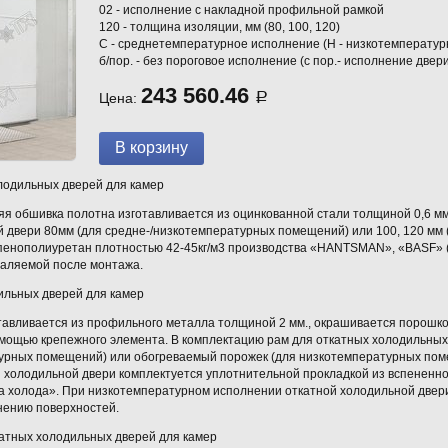
02 - исполнение с накладной профильной рамкой
120 - толщина изоляции, мм (80, 100, 120)
С - среднетемпературное исполнение (Н - низкотемператур
б/пор. - без пороговое исполнение (с пор.- исполнение двери
243 560.46
Цена:
Р
лодильных дверей для камер
яя обшивка полотна изготавливается из оцинкованной стали толщиной 0,6 м
й двери 80мм (для средне-/низкотемпературных помещений) или 100, 120 мм
 пенополиуретан плотностью 42-45кг/м3 производства «HANTSMAN», «BASF» (
даляемой после монтажа.
ильных дверей для камер
тавливается из профильного металла толщиной 2 мм., окрашивается порошко
мощью крепежного элемента. В комплектацию рам для откатных холодильных 
урных помещений) или обогреваемый порожек (для низкотемпературных пом
й холодильной двери комплектуется уплотнительной прокладкой из вспенен
а холода». При низкотемпературном исполнении откатной холодильной двер
нению поверхностей.
атных холодильных дверей для камер