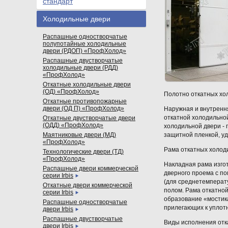
стандарт
Холодильные двери
Распашные одностворчатые
полупотайные холодильные
двери (РДОП) «ПрофХолод»
Распашные двустворчатые
холодильные двери (РДД)
«ПрофХолод»
Откатные холодильные двери
(ОД) «ПрофХолод»
Полотно откатных хо
Откатные противопожарные
двери (ОД П) «ПрофХолод»
Наружная и внутренн
откатной холодильно
Откатные двустворчатые двери
(ОДД) «ПрофХолод»
холодильной двери -
Маятниковые двери (МД)
защитной пленкой, у
«ПрофХолод»
Рама откатных холод
Технологические двери (ТД)
«ПрофХолод»
Накладная рама изго
Распашные двери коммерческой
дверного проема с по
серии Irbis
(для среднетемперат
Откатные двери коммерческой
полом. Рама откатно
серии Irbis
образование «мостик
Распашные одностворчатые
прилегающих к уплот
двери Irbis
Распашные двустворчатые
Виды исполнения отк
двери Irbis