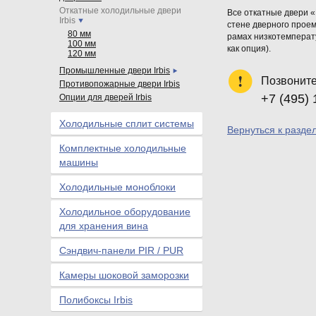
Откатные холодильные двери
Все откатные двери 
Irbis
стене дверного прое
80 мм
рамах низкотемперат
100 мм
как опция).
120 мм
Промышленные двери Irbis
Позвоните
Противопожарные двери Irbis
+7 (495) 
Опции для дверей Irbis
Холодильные сплит системы
Вернуться к разде
Комплектные холодильные
машины
Холодильные моноблоки
Холодильное оборудование
для хранения вина
Сэндвич-панели PIR / PUR
Камеры шоковой заморозки
Полибоксы Irbis