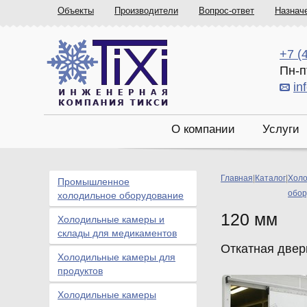
Объекты
Производители
Вопрос-ответ
Назнач
+7 (
Пн-п
in
О компании
Услуги
Главная
|
Каталог
|
Холо
Промышленное
обор
холодильное оборудование
120 мм
Холодильные камеры и
склады для медикаментов
Откатная двер
Холодильные камеры для
продуктов
Холодильные камеры