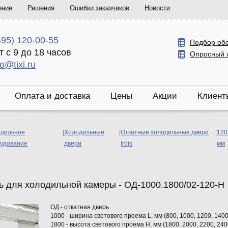
ение
Решения
Ошибки заказчиков
Новости
495) 120-00-55
Подбор об
т с 9 до 18 часов
Опросный 
fo@tixi.ru
Оплата и доставка
Цены
Акции
Клиент
дильное
|
Холодильные
|
Откатные холодильные двери
|
120
удование
двери
Irbis
мм
ь для холодильной камеры - ОД-1000.1800/02-120-Н
ОД - откатная дверь
1000 - ширина светового проема L, мм (800, 1000, 1200, 1400
1800 - высота светового проема Н, мм (1800, 2000, 2200, 240