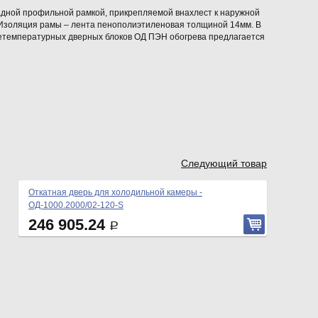
адной профильной рамкой, прикрепляемой внахлест к наружной
 Изоляция рамы – лента пенополиэтиленовая толщиной 14мм. В
етемпературных дверных блоков ОД ПЭН обогрева предлагается
Следующий товар
Откатная дверь для холодильной камеры -
ОД-1000.2000/02-120-S
246 905.24
Р