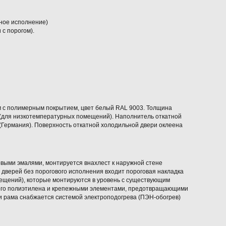
ное исполнение)
 с порогом).
м с полимерным покрытием, цвет белый RAL 9003. Толщина
 (для низкотемпературных помещений). Наполнитель откатной
Германия). Поверхность откатной холодильной двери оклеена
выми эмалями, монтируется внахлест к наружной стене
дверей без порогового исполнения входит пороговая накладка
ещений), которые монтируются в уровень с существующим
ного полиэтилена и крепежными элементами, предотвращающими
и рама снабжается системой электроподогрева (ПЭН-обогрев)