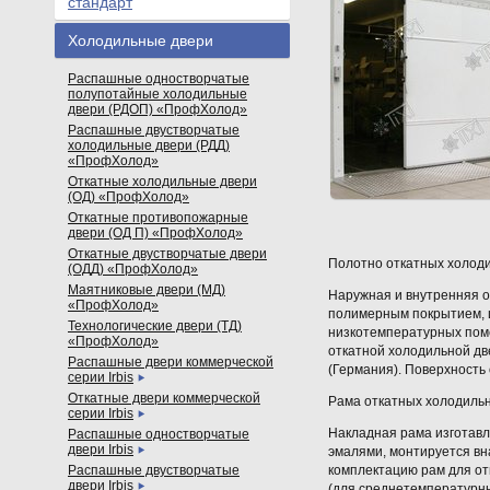
стандарт
Холодильные двери
Распашные одностворчатые
полупотайные холодильные
двери (РДОП) «ПрофХолод»
Распашные двустворчатые
холодильные двери (РДД)
«ПрофХолод»
Откатные холодильные двери
(ОД) «ПрофХолод»
Откатные противопожарные
двери (ОД П) «ПрофХолод»
Откатные двустворчатые двери
Полотно откатных холод
(ОДД) «ПрофХолод»
Маятниковые двери (МД)
Наружная и внутренняя о
«ПрофХолод»
полимерным покрытием, ц
Технологические двери (ТД)
низкотемпературных пом
«ПрофХолод»
откатной холодильной дв
Распашные двери коммерческой
(Германия). Поверхность
серии Irbis
Откатные двери коммерческой
Рама откатных холодильн
серии Irbis
Накладная рама изготав
Распашные одностворчатые
двери Irbis
эмалями, монтируется вн
Распашные двустворчатые
комплектацию рам для от
двери Irbis
(для среднетемпературн