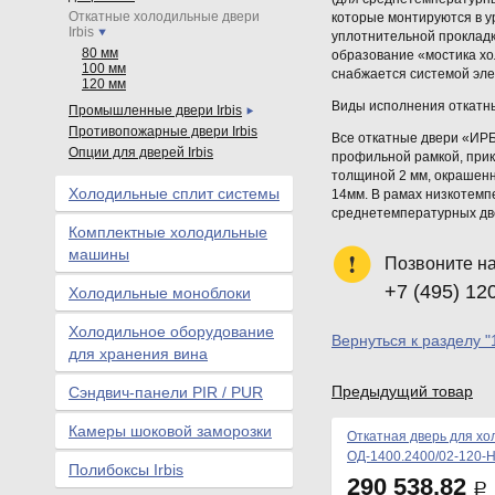
Откатные холодильные двери
которые монтируются в у
Irbis
уплотнительной проклад
80 мм
образование «мостика хо
100 мм
снабжается системой эле
120 мм
Виды исполнения откатн
Промышленные двери Irbis
Противопожарные двери Irbis
Все откатные двери «ИРБ
Опции для дверей Irbis
профильной рамкой, прик
толщиной 2 мм, окрашен
Холодильные сплит системы
14мм. В рамах низкотемп
среднетемпературных две
Комплектные холодильные
машины
Позвоните н
+7 (495) 12
Холодильные моноблоки
Холодильное оборудование
Вернуться к разделу "
для хранения вина
Предыдущий товар
Сэндвич-панели PIR / PUR
Камеры шоковой заморозки
Откатная дверь для хо
ОД-1400.2400/02-120-
Полибоксы Irbis
290 538.82
Р