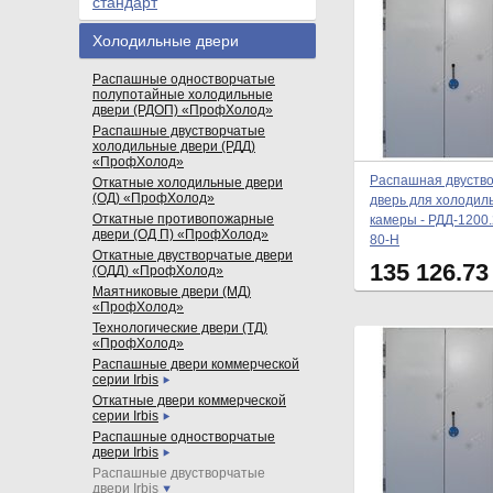
стандарт
Холодильные двери
Распашные одностворчатые
полупотайные холодильные
двери (РДОП) «ПрофХолод»
Распашные двустворчатые
холодильные двери (РДД)
«ПрофХолод»
Распашная двуств
Откатные холодильные двери
(ОД) «ПрофХолод»
дверь для холодил
Откатные противопожарные
камеры - РДД-1200.
двери (ОД П) «ПрофХолод»
80-Н
Откатные двустворчатые двери
135 126.7
(ОДД) «ПрофХолод»
Маятниковые двери (МД)
«ПрофХолод»
Технологические двери (ТД)
«ПрофХолод»
Распашные двери коммерческой
серии Irbis
Откатные двери коммерческой
серии Irbis
Распашные одностворчатые
двери Irbis
Распашные двустворчатые
двери Irbis