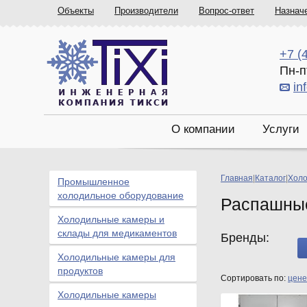
Объекты
Производители
Вопрос-ответ
Назнач
+7 (
Пн-п
in
О компании
Услуги
Главная
|
Каталог
|
Холо
Промышленное
холодильное оборудование
Распашные
Холодильные камеры и
склады для медикаментов
Бренды:
Холодильные камеры для
продуктов
Сортировать по:
цене
Холодильные камеры