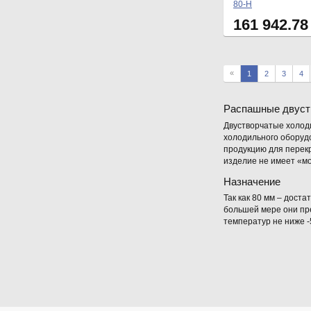
80-Н
161 942.7
«
1
2
3
4
Распашные двуст
Двустворчатые холод
холодильного оборудо
продукцию для перек
изделие не имеет «мо
Назначение
Так как 80 мм – дост
большей мере они пр
температур не ниже -