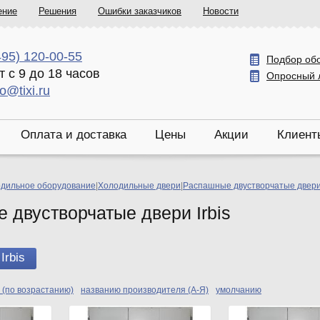
ение
Решения
Ошибки заказчиков
Новости
495) 120-00-55
Подбор об
т с 9 до 18 часов
Опросный 
fo@tixi.ru
Оплата и доставка
Цены
Акции
Клиент
дильное оборудование
|
Холодильные двери
|
Распашные двустворчатые двери 
 двустворчатые двери Irbis
Irbis
 (по возрастанию)
названию производителя (А-Я)
умолчанию