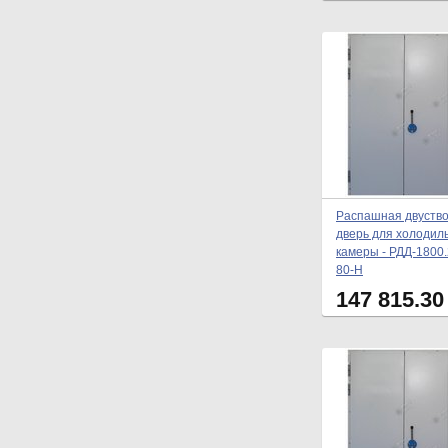
Распашная двуств
дверь для холодил
камеры - РДД-1800.
80-Н
147 815.3