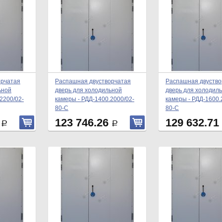
орчатая
Распашная двустворчатая
Распашная двуство
ьной
дверь для холодильной
дверь для холодил
2200/02-
камеры - РДД-1400.2000/02-
камеры - РДД-1600.
80-С
80-С
3
123 746.26
129 632.71
Р
Р