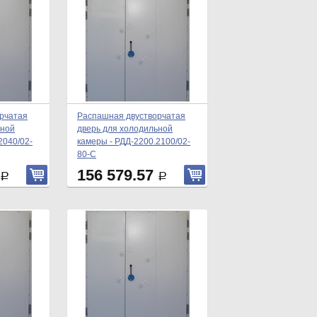
рчатая
Распашная двустворчатая
ьной
дверь для холодильной
2040/02-
камеры - РДД-2200.2100/02-
80-С
156 579.57
Р
Р