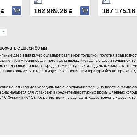
80-Н
80-Н
8
162 989.26
167 175.18
Р
Р
»
ворчатые двери 80 мм
ильные двери для камер обладают различной толщиной полотна в зависимос
вания, тем массивнее для него нужна дверь. Распашные двери толщиной 80 мм
рытия дверных проемов в среднетемпературных холодильных камерах, терм
стиков холода», что гарантирует сохранение температуры без потери холода
аточно небольшая для холодильного оборудования толщина полотна, такие д
едназначаются для установки в среднетемпературных промышленных холодил
5° С (близким к 0° С). Роль уплотнения в распашных двустворчатых дверях 8