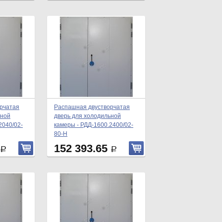
рчатая
Распашная двустворчатая
ьной
дверь для холодильной
2040/02-
камеры - РДД-1600.2400/02-
80-Н
152 393.65
Р
Р