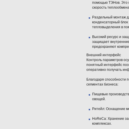
помощью ТЭНов. Это 
скорость теплообмена
Раздельный монтаж д
конденсаторный блок 
тепловыделения в по
Высокий ресурс и защ
защищает внутренние 
предохраняют компрес
Внешний интерфейс
Контроль параметров ос
понятный интерфейс позв
оперативно получать инф
Благодаря способности п
сегментах бизнеса:
Пищевые производств
овощей.
Ритейл:
Оснащение мо
HoReCa:
Хранение зам
комплексах.