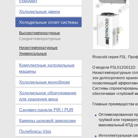
стандарт
Холодильные двери
Холодильные сплит системы
Высокотемпературные
Среднетемпературные
Низкотемпературные
Универсальные
Rivacold серия FSL: Про
Комплектные холодильные
О модели FSL012G011D:
машины
Низкотемпературные спл
зон долгосрочного хране
Холодильные моноблоки
позволяющий эффективно 
Системы спроектированы
Холодильное оборудование
обеспечивая «глубокий м
для хранения вина
Главные преимущества к
Сэндвич-панели PIR / PUR
Оптимизированная пр
трубкой или терморе
Камеры шоковой заморозки
максимальный КПД си
Полибоксы Irbis
Интеллектуальная сис