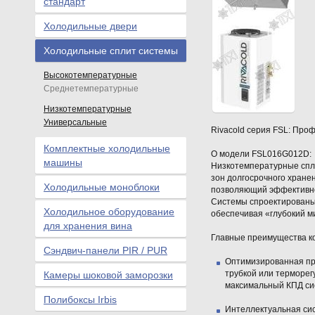
стандарт
Холодильные двери
Холодильные сплит системы
Высокотемпературные
Среднетемпературные
Низкотемпературные
Универсальные
Rivacold серия FSL: Про
Комплектные холодильные
О модели
FSL016G012D
:
машины
Низкотемпературные спл
зон долгосрочного хране
Холодильные моноблоки
позволяющий эффективно 
Системы спроектированы
Холодильное оборудование
обеспечивая «глубокий м
для хранения вина
Главные преимущества к
Сэндвич-панели PIR / PUR
Оптимизированная пр
трубкой или терморе
Камеры шоковой заморозки
максимальный КПД си
Полибоксы Irbis
Интеллектуальная сис