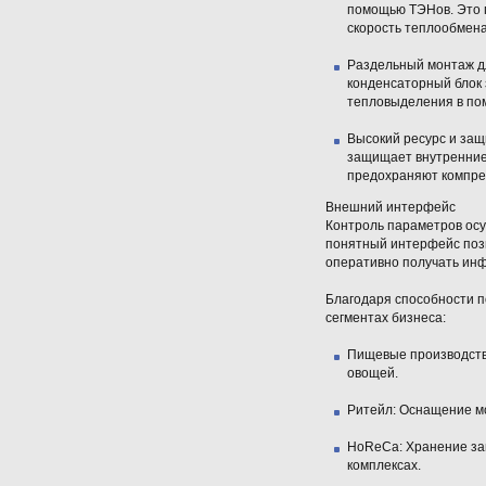
помощью ТЭНов. Это 
скорость теплообмена
Раздельный монтаж д
конденсаторный блок 
тепловыделения в по
Высокий ресурс и защ
защищает внутренние 
предохраняют компрес
Внешний интерфейс
Контроль параметров ос
понятный интерфейс позв
оперативно получать инф
Благодаря способности п
сегментах бизнеса:
Пищевые производств
овощей.
Ритейл:
Оснащение мо
HoReCa:
Хранение зам
комплексах.