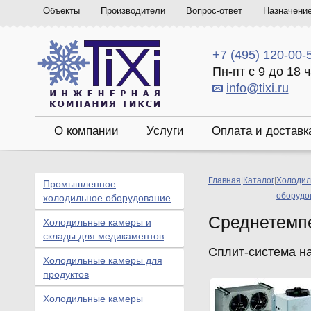
Объекты
Производители
Вопрос-ответ
Назначени
+7 (495) 120-00-
Пн-пт с 9 до 18 
info@tixi.ru
О компании
Услуги
Оплата и доставк
Главная
|
Каталог
|
Холодил
Промышленное
оборудо
холодильное оборудование
Среднетемп
Холодильные камеры и
склады для медикаментов
Сплит-система н
Холодильные камеры для
продуктов
Холодильные камеры