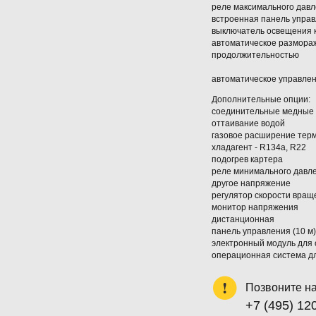
реле максимального дав
встроенная панель упра
выключатель освещения 
автоматическое размора
продолжительностью
автоматическое управле
Дополнительные опции:
соединительные медные тр
оттаивание водой
газовое расширение тер
хладагент - R134а, R22
подогрев картера
реле минимального давл
другое напряжение
регулятор скорости вращ
монитор напряжения
дистанционная
панель управления (10 м)
электронный модуль для
операционная система дл
Позвоните н
+7 (495) 12