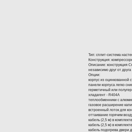
Тип: сплит-система насте
Конструкция: компрессор
Описание: конструкция С
независимо друг от друг
Опции:
корпус из оцинкованной 
панели корпуса легко сн
герметичный или полугер
хладагент - R404A
теплообменники с алюми
газовое расширение кап
встроенный лоток для ко
оттаивание горячим возд
кабель (2,5 м) в компле
кабель (2,5 м) в комплек
кабель подогрева двери 