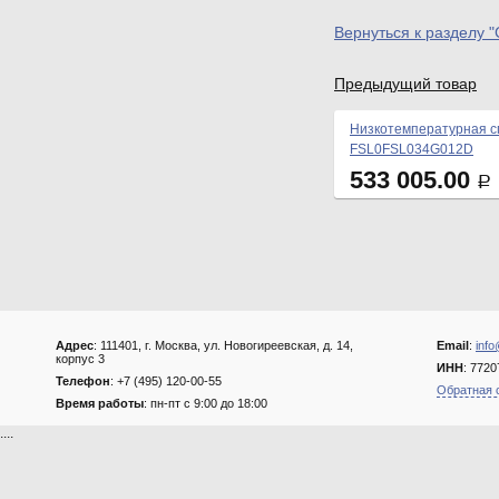
Вернуться к разделу 
Предыдущий товар
Низкотемпературная сп
FSL0FSL034G012D
533 005.00
Р
Адрес
: 111401, г. Москва, ул. Новогиреевская, д. 14,
Email
:
info
корпус 3
ИНН
: 772
Телефон
: +7 (495) 120-00-55
Обратная 
Время работы
: пн-пт с 9:00 до 18:00
....