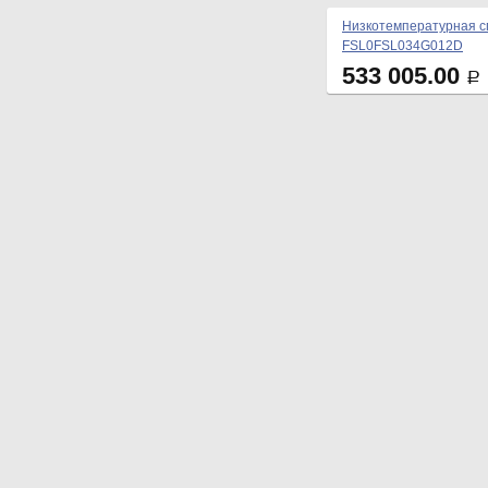
Низкотемпературная сп
FSL0FSL034G012D
533 005.00
Р