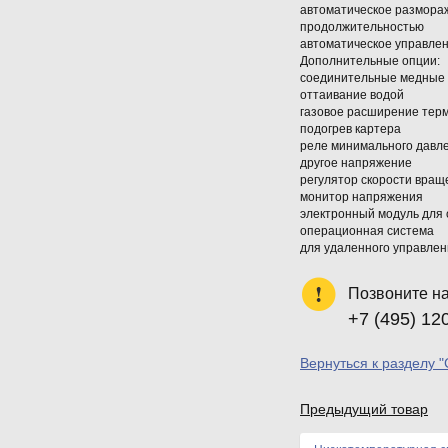
автоматическое размора
продолжительностью
автоматическое управле
Дополнительные опции:
соединительные медные тр
оттаивание водой
газовое расширение тер
подогрев картера
реле минимального давл
другое напряжение
регулятор скорости вращ
монитор напряжения
электронный модуль для
операционная система
для удаленного управлени
Позвоните н
+7 (495) 12
Вернуться к разделу 
Предыдущий товар