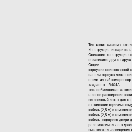
Тип: сплит-система потол
Конструкция: испаритель
Описание: конструкция с
независимо друг от друг
Опции:
корпус из оцинкованной 
панели корпуса легко сн
герметичный компрессор 
хладагент - R404A
теплообменники с алюми
газовое расширение кап
встроенный лоток для ко
оттаивание горячим возд
кабель (2,5 м) в компле
кабель (2,5 м) в комплек
кабель подогрева двери 
реле максимального давл
выключатель освещения 