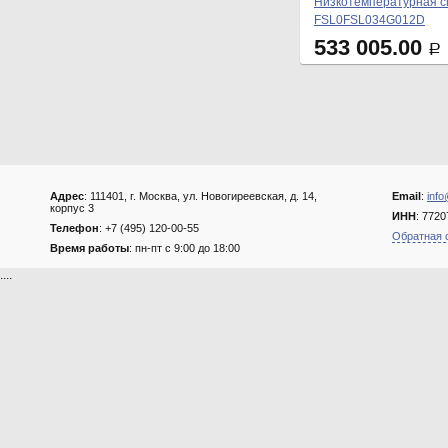
Низкотемпературная сп
FSL0FSL034G012D
533 005.00
Р
Адрес
: 111401, г. Москва, ул. Новогиреевская, д. 14,
Email
:
info
корпус 3
ИНН
: 772
Телефон
: +7 (495) 120-00-55
Обратная 
Время работы
: пн-пт с 9:00 до 18:00
....