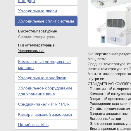
стандарт
Холодильные двери
Холодильные сплит системы
Высокотемпературные
Среднетемпературные
Низкотемпературные
Универсальные
Тип: вертикальная разде
Мощность:
Комплектные холодильные
Средняя температура: от 
машины
Низкая температура: от 7
Монтаж: компрессорно-ко
Холодильные моноблоки
внутри ее.
СТАНДАРТНАЯ КОМПЛЕ
Холодильное оборудование
· Герметичный компрессо
для хранения вина
· Компактный воздухоохл
· Защитный прессостат д
Сэндвич-панели PIR / PUR
· Расширение газа капил
· Оттайка циклическая эл
· Заправка хладагентом
Камеры шоковой заморозки
· Встроенный эл.щит
· Электронная панель уп
Полибоксы Irbis
· Дистанционная клавишн