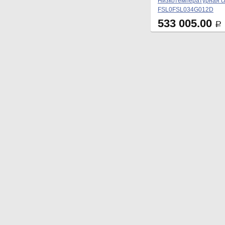
Низкотемпературная сп
FSL0FSL034G012D
533 005.00
Р