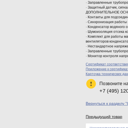
· Заправленные трубопро
· Защитный датчик, сигн
ДОПОЛНИТЕЛЬНОЕ ОС
· Контакты для подсоедин
· Синхронизация работы
· Конденсатор водяного 
· Шумоизоляция отсека к
· Комплект для работы м
вентиляторов конденсато
· Нестандартное напряж
· Заправленные трубопр
· Монитор контроля нап
Сертификат соответстви
Приложение к сертификат
Карточка технических д
Позвоните н
+7 (495) 12
Вернуться к разделу 
Предыдущий товар