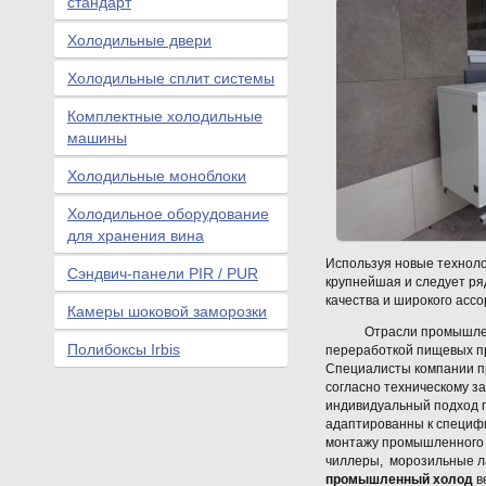
стандарт
Холодильные двери
Холодильные сплит системы
Комплектные холодильные
машины
Холодильные моноблоки
Холодильное оборудование
для хранения вина
Используя новые техноло
Сэндвич-панели PIR / PUR
крупнейшая и следует ря
качества и широкого асс
Камеры шоковой заморозки
Отрасли промышленности
Полибоксы Irbis
переработкой пищевых п
Специалисты компании п
согласно техническому з
индивидуальный подход 
адаптированны к специфи
монтажу промышленного т
чиллеры, морозильные ла
промышленный холод
в