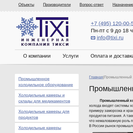
Объекты
Производители
Вопрос-ответ
Назначени
+7 (495) 120-00-
Пн-пт с 9 до 18 
info@tixi.ru
О компании
Услуги
Оплата и доставк
Главная
|
Промышленный 
Промышленное
холодильное оборудование
Промышленн
Холодильные камеры и
склады для медикаментов
Промышленный х
холода входят системы х
примеру заморозка и хран
Холодильные камеры для
продуктов питания. А та
продуктов
что немаловажную роль 
В России рынок промышле
Холодильные камеры